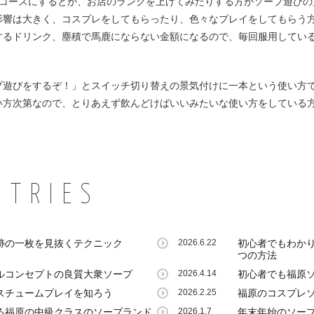
コースにするとか、お店のランクを上げてみたりする方がソープ遊びの
響は大きく、コスプレをしてもらったり、色々なプレイをしてもらう方が
たりするドリンク、塵積で馬鹿にならない金額になるので、毎回服用して
プ遊びをするぞ！」とスイッチ切り替えの景気付けに一本という使い方で
い方次第なので、とりあえず飲んどけばいいみたいな使い方をしている
NTRIES
跡の一枚を見抜くテクニック
2026.6.22
初心者でもわかり
つの方法
ルコンセプトの良質大衆ソープ
2026.4.14
初心者でも福原
スチュームプレイを知ろう
2026.2.25
福原のコスプレ
る福原の中級クラスのソープランド
2026.1.7
年末年始のソー