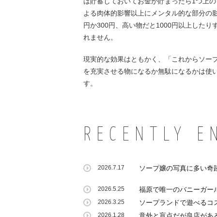
は貯蓄しておいてお金が貯まったら1つ上の
よる肉体的影響以上にメンタル的な部分の影
円か300円、高い物だと1000円以上し
れません。
現実的な効果はともかく、「これからソー
を充実させる物になるか無駄になるかは使
す。
RECENTLY E
2026.7.17
ソープ嬢の写真に多い奇
2026.5.25
福原で唯一のバニーガー
2026.3.25
ソープランドで遊べるコ
2026.1.28
意外と盲点だが良店があ