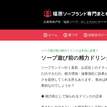
兵庫県神戸市「福原ソープ」のことだけにテーマ
ホーム
裏ワザ
総額表示が一
ソープ遊び前の精力ドリンクは本当に必要？
ソープ遊び前の精力ドリン
ソープランドへ行く直前、お店近くのドラ
だのマカだの、精力増強・滋養強壮に効果
クを提供してくれる所もあります。 飲め
果的なのでしょうか？
◆ 精力剤として知られるドリンクの正体