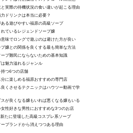
況と実際の待機状況の食い違いが起こる理由
精力ドリンクは本当に必要？
がある遊びやすい福原の高級ソープ
されているレジェンドソープ嬢
の意味でロングで遊ぶのは避けた方が良い
ープ嬢との関係を良くする最も簡単な方法
ソープ難民にならないための基本知識
プは魅力溢れるジャンル
持つ6つの店舗
二分に楽しめる福原おすすめの専門店
ち良くさせるテクニックはハウツー動画で学
ビスが良くなる嬢もいれば悪くなる嬢もいる
い女性好きな男性におすすめな3つのお店
旬に新たに登場した高級コスプレ系ソープ
ソープランドから消えつつある理由