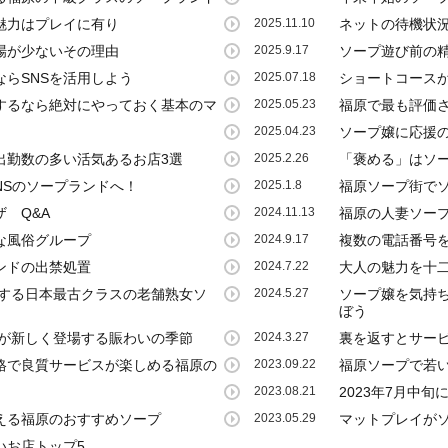
魅力はプレイに有り
2025.11.10
ネットの待機状
場が少ないその理由
2025.9.17
ソープ遊び前の
らSNSを活用しよう
2025.07.18
ショートコース
するなら絶対にやっておく基本のマ
2025.05.23
福原で最も評価
2025.04.23
ソープ嬢に応援
出勤数の多い活気あるお店3選
2025.2.26
「褒める」はソ
NSのソープランドへ！
2025.1.8
福原ソープ街で
 Q&A
2024.11.13
福原の人妻ソー
な風俗グループ
2024.9.17
複数の電話番号を
ンドの出禁処置
2024.7.22
大人の魅力を十
在する日本最古クラスの老舗熟女ソ
2024.5.27
ソープ嬢を気持
ぼう
性が新しく登場する賑わいの季節
2024.3.27
裏を返すとサー
格で良質サービスが楽しめる福原の
2023.09.22
福原ソープで若
2023.08.21
2023年7月中
える福原のおすすめソープ
2023.05.29
マットプレイが
いお店トップ5