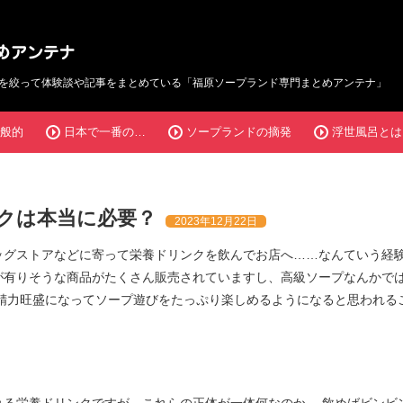
を絞って体験談や記事をまとめている「
福原ソープランド専門まとめアンテナ」
般的
日本で一番の…
ソープランドの摘発
浮世風呂とは
クは本当に必要？
2023年12月22日
ッグストアなどに寄って栄養ドリンクを飲んでお店へ……なんていう経験
が有りそうな商品がたくさん販売されていますし、高級ソープなんかで
ば精力旺盛になってソープ遊びをたっぷり楽しめるようになると思われる