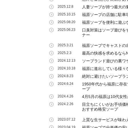
2025.12.8
人妻ソープが持つ最大の
2025.10.15
福原ソープの店舗に駐車
2025.08.20
福原ソープを便利に遊ぶな
2025.06.23
口臭対策はソープ遊びを
ナー
2025.3.21
福原ソープでキャストの
2025.2.3
最高の快感を求めるなら
2024.12.13
ソープランド遊びの裏ワザ
2024.10.18
福原に進出している様々
2024.8.23
絶対に避けたいソープラ
2024.6.24
1950年代から福原に存
ープ
2024.4.26
4月5月の福原は10代女
2024.2.26
目立ちにくいがお手頃価
おすすめ格安ソープ
2023.07.12
上質な生サービスが味わ
2023.04.19
福原ソープで分単価の安