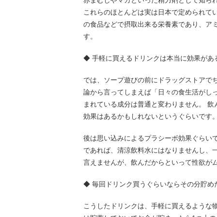
赤まむしやマカといった精力剤として知ら
これらのほとんどは実は日本で定められて
の食品などで摂取出来る栄養素であり、ア
す。
◆ 手軽に買えるドリンクは本当に効果があ
では、ソープ遊びの前にドラッグストアで
論から言ってしまえば「日々の食生活がし
まれている成分は普通と変わりません。 
効果はあるかもしれないというぐらいです
後は思い込みによるプラシーボ効果ぐらい
であれば、清涼飲料水にはなりませんし、
言えませんが、飲んだからといって性欲が
◆ 毎回ドリンク買うぐらいならその分貯め
こうしたドリンクは、手軽に買えるような