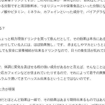
れる栄養ドリンクですが、これらの正体が一体何なのか。 飲めばビンビ
いる分類ですと清涼飲料水、つまりジュースや栄養食品といった分類にな
ミノ酸やビタミン、ミネラル、カフェインといった成分で、バイアグラ
る？
ちょっと精力増強ドリンクを買って飲んだとして、その効果は本当にある
っかりしている人には、ほぼ効果無し」です。 赤まむしやマカというと
飲んでも安全に栄養補給が出来るドリンクなので、日々の食生活が乱れて
。
で、体調に変化を及ぼせる程の強い成分があるかと言えば、そんなことは
一応カフェインなどが含まれていたりするので、それによって若干の興
ムラムラ湧いてきてハッスル出来るということではないのです。
た方が得策
物だとほとんど効果は一緒で、その効果はあまり期待出来るものではあり