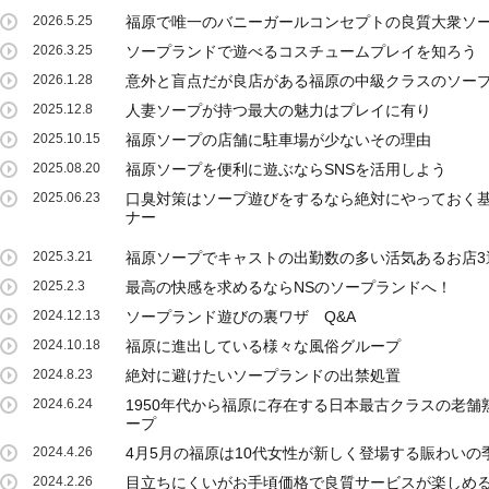
2026.5.25
福原で唯一のバニーガールコンセプトの良質大衆ソ
2026.3.25
ソープランドで遊べるコスチュームプレイを知ろう
2026.1.28
意外と盲点だが良店がある福原の中級クラスのソー
2025.12.8
人妻ソープが持つ最大の魅力はプレイに有り
2025.10.15
福原ソープの店舗に駐車場が少ないその理由
2025.08.20
福原ソープを便利に遊ぶならSNSを活用しよう
2025.06.23
口臭対策はソープ遊びをするなら絶対にやっておく
ナー
2025.3.21
福原ソープでキャストの出勤数の多い活気あるお店3
2025.2.3
最高の快感を求めるならNSのソープランドへ！
2024.12.13
ソープランド遊びの裏ワザ Q&A
2024.10.18
福原に進出している様々な風俗グループ
2024.8.23
絶対に避けたいソープランドの出禁処置
2024.6.24
1950年代から福原に存在する日本最古クラスの老舗
ープ
2024.4.26
4月5月の福原は10代女性が新しく登場する賑わいの
2024.2.26
目立ちにくいがお手頃価格で良質サービスが楽しめ